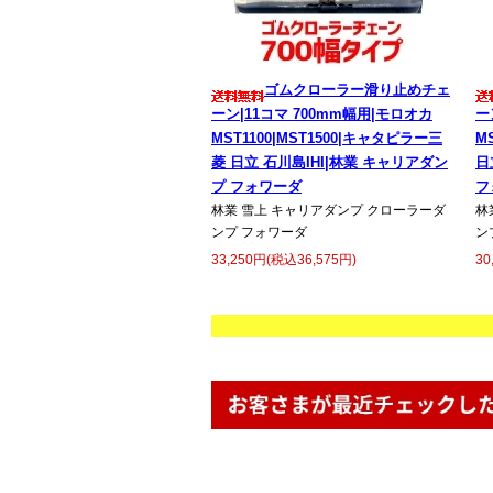
ゴムクローラー滑り止めチェ
ーン|11コマ 700mm幅用|モロオカ
ー
MST1100|MST1500|キャタピラー三
M
菱 日立 石川島IHI|林業 キャリアダン
日
プ フォワーダ
フ
林業 雪上 キャリアダンプ クローラーダ
林
ンプ フォワーダ
ン
33,250円(税込36,575円)
30