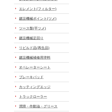
エレメント(フィルター)
建設機械ポイント(ツメ)
ツース盤(平ツメ)
建設機械足回り
リビルド品(再生品)
建設機械補修用塗料
オペレーターシート
ブレーキパッド
カッティングエッジ
トラックローラー
潤滑・作動油・グリース