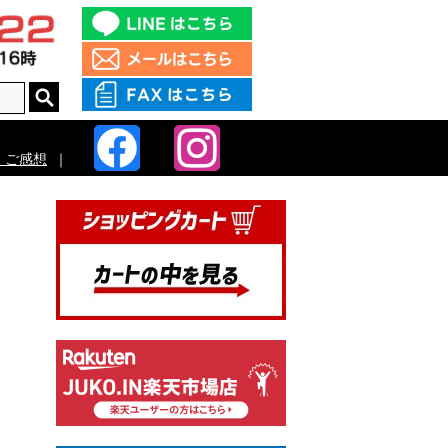
・ご感想
｜