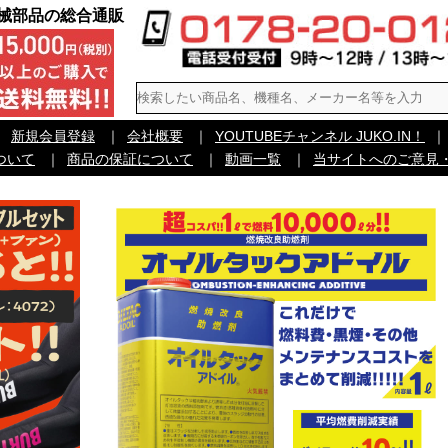
機械部品の総合通販
｜
新規会員登録
｜
会社概要
｜
YOUTUBEチャンネル JUKO.IN！
｜
ついて
｜
商品の保証について
｜
動画一覧
｜
当サイトへのご意見