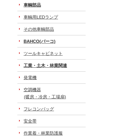
車輌部品
車輌用LEDランプ
その他車輌部品
BAHCO(バーコ)
ツールキャビネット
工業・土木・林業関連
発電機
空調機器
(暖房・冷房・工場扇)
フレコンバッグ
安全帯
作業着・林業防護服