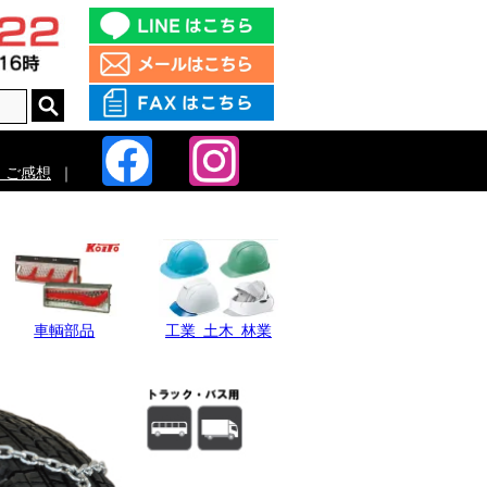
・ご感想
｜