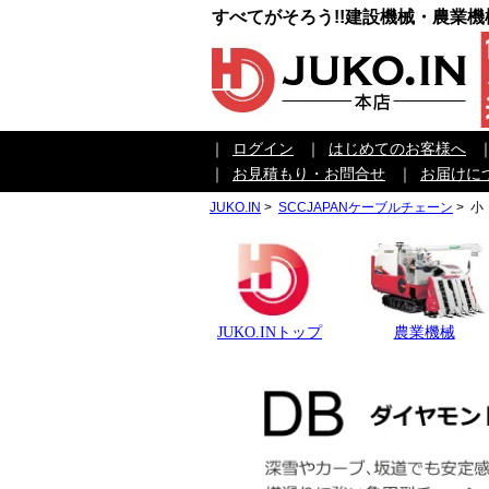
すべてがそろう!!建設機械・農業
｜
ログイン
｜
はじめてのお客様へ
｜
お見積もり・お問合せ
｜
お届けに
JUKO.IN
>
SCCJAPANケーブルチェーン
>
小