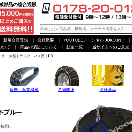
機械部品の総合通販
｜
新規会員登録
｜
会社概要
｜
YOUTUBEチャンネル JUKO.IN！
｜
ついて
｜
商品の保証について
｜
動画一覧
｜
当サイトへのご意見
・中・大型トラック・バス用｜DB