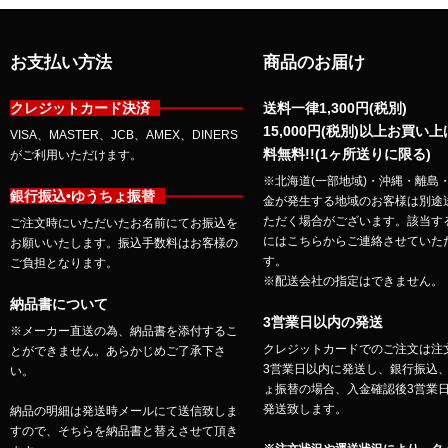
お支払い方法
商品のお届け
クレジットカード決済
送料一律1,300円(税別)
15,000円(税別)以上お買い
VISA、MASTER、JCB、AMEX、DINERS
料無料!!(1ヶ所送りに限る)
がご利用いただけます。
※北海道(一部地域)・沖縄・離島
銀行振込•ゆうちょ振替
金が発生する地域のお客様は別途
ただく場合がございます。該当す
ご注文時にいただいたお名前にてお振込を
にはこちらからご連絡させていた
お願いいたします。振込手数料はお客様の
す。
ご負担となります。
※配送会社の指定はできません。
納品書について
3営業日以内の発送
※メーカー直送の為、納品書を添付するこ
クレジットカードでのご注文は注
とができません。あらかじめご了承下さ
3営業日以内に発送し、銀行振込
い。
ょ振替の場合、入金確認後3営業
発送致します。
納品の明細は発送時メールにて送信致しま
すので、そちらを納品書と替えさせて頂き