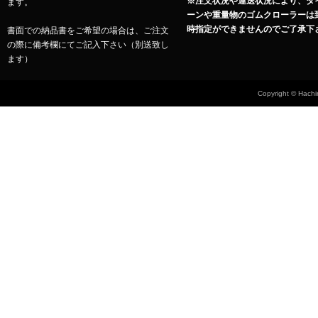
※注文状況や運送状況により、タ
ます。
ーンや重量物のゴムクローラーは
時指定ができませんのでご了承下
書面での納品書をご希望の場合は、ご注文
の際に備考欄にてご記入下さい（別送致し
ます）
Copyright © Hachin