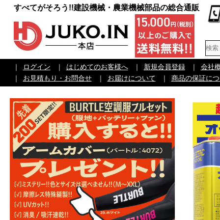
すべてがそろう!!建設機械・農業機械部品の総合通販
｜
ログイン
｜
はじめてのお客様へ
｜
新規会員登録
｜
会社
｜
お見積もり・お問合せ
｜
お届けについて
｜
商品の保証につ