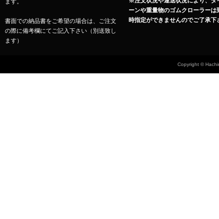
※注文状況や運送状況により、タ
ます。
ーンや重量物のゴムクローラーは
時指定ができませんのでご了承下
書面での納品書をご希望の場合は、ご注文
の際に備考欄にてご記入下さい（別送致し
ます）
Copyright © Hachin