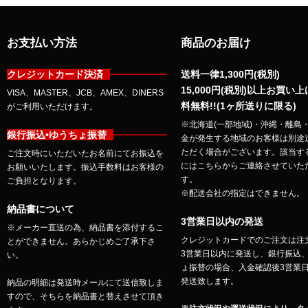
お支払い方法
商品のお届け
クレジットカード決済
送料一律1,300円(税別)
15,000円(税別)以上お買い
VISA、MASTER、JCB、AMEX、DINERS
料無料!!(1ヶ所送りに限る)
がご利用いただけます。
※北海道(一部地域)・沖縄・離島
銀行振込•ゆうちょ振替
金が発生する地域のお客様は別途
ただく場合がございます。該当す
ご注文時にいただいたお名前にてお振込を
にはこちらからご連絡させていた
お願いいたします。振込手数料はお客様の
す。
ご負担となります。
※配送会社の指定はできません。
納品書について
3営業日以内の発送
※メーカー直送の為、納品書を添付するこ
クレジットカードでのご注文は注
とができません。あらかじめご了承下さ
3営業日以内に発送し、銀行振込
い。
ょ振替の場合、入金確認後3営業
発送致します。
納品の明細は発送時メールにて送信致しま
すので、そちらを納品書と替えさせて頂き