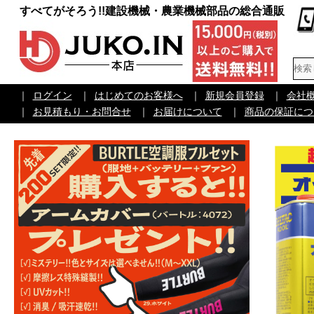
すべてがそろう!!建設機械・農業機械部品の総合通販
｜
ログイン
｜
はじめてのお客様へ
｜
新規会員登録
｜
会社
｜
お見積もり・お問合せ
｜
お届けについて
｜
商品の保証につ