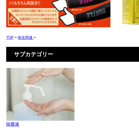
TOP
>
衛生関連
>
サブカテゴリー
除菌液