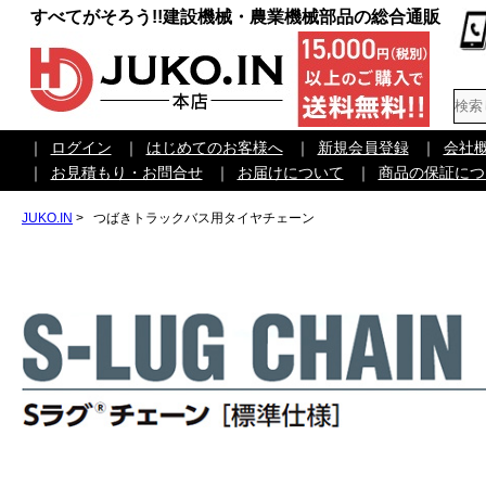
すべてがそろう!!建設機械・農業機械部品の総合通販
｜
ログイン
｜
はじめてのお客様へ
｜
新規会員登録
｜
会社
｜
お見積もり・お問合せ
｜
お届けについて
｜
商品の保証につ
JUKO.IN
>
つばきトラックバス用タイヤチェーン