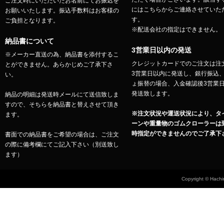
ご注文時にいただいたお名前にてお振込を
にはこちらからご連絡させていた
お願いいたします。振込手数料はお客様の
す。
ご負担となります。
※配送会社の指定はできません。
納品書について
3営業日以内の発送
※メーカー直送の為、納品書を添付するこ
クレジットカードでのご注文は注
とができません。あらかじめご了承下さ
3営業日以内に発送し、銀行振込
い。
ょ振替の場合、入金確認後3営業
発送致します。
納品の明細は発送時メールにて送信致しま
すので、そちらを納品書と替えさせて頂き
※注文状況や運送状況により、タ
ます。
ーンや重量物のゴムクローラーは
時指定ができませんのでご了承下
書面での納品書をご希望の場合は、ご注文
の際に備考欄にてご記入下さい（別送致し
ます）
Copyright © Hachin