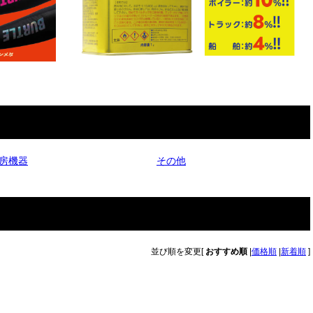
房機器
その他
並び順を変更
[
おすすめ順
|
価格順
|
新着順
]