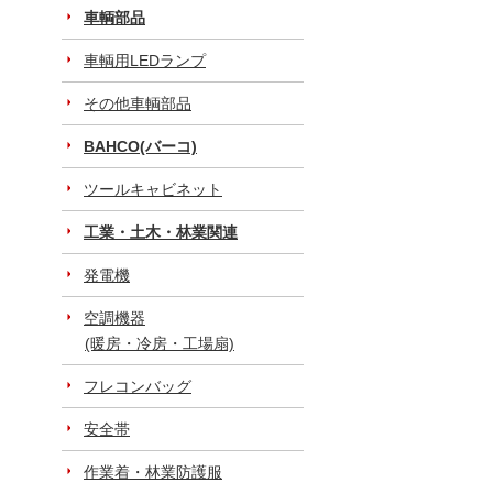
車輌部品
車輌用LEDランプ
その他車輌部品
BAHCO(バーコ)
ツールキャビネット
工業・土木・林業関連
発電機
空調機器
(暖房・冷房・工場扇)
フレコンバッグ
安全帯
作業着・林業防護服