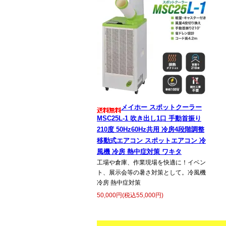
メイホー スポットクーラー
MSC25L-1 吹き出し1口 手動首振り
210度 50Hz60Hz共用 冷房4段階調整
移動式エアコン スポットエアコン 冷
風機 冷房 熱中症対策 ワキタ
工場や倉庫、作業現場を快適に！イベン
ト、展示会等の暑さ対策として。冷風機
冷房 熱中症対策
50,000円(税込55,000円)