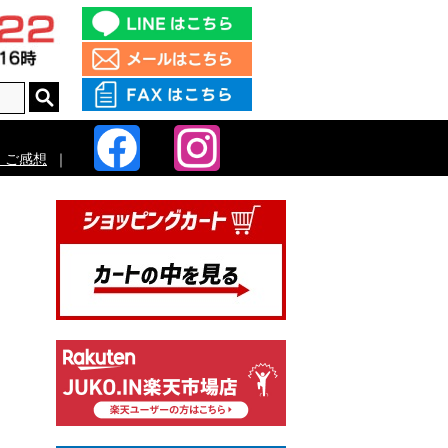
・ご感想
｜