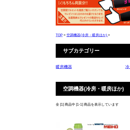
TOP
>
空調機器(冷房・暖房ほか)
>
サブカテゴリー
暖房機器
冷
空調機器(冷房・暖房ほか)
全 [1] 商品中 [1-1] 商品を表示しています