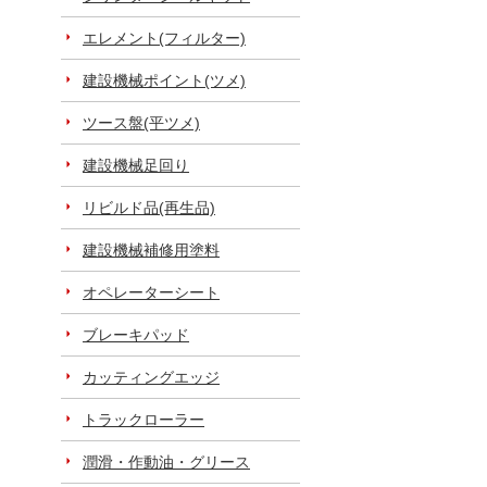
エレメント(フィルター)
建設機械ポイント(ツメ)
ツース盤(平ツメ)
建設機械足回り
リビルド品(再生品)
建設機械補修用塗料
オペレーターシート
ブレーキパッド
カッティングエッジ
トラックローラー
潤滑・作動油・グリース