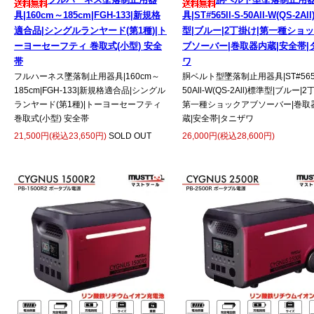
具|160cm～185cm|FGH-133|新規格
具|ST#565ll-S-50All-W(QS-2Al
適合品|シングルランヤード(第1種)|ト
型|ブルー|2丁掛け|第一種ショ
ーヨーセーフティ 巻取式(小型) 安全
ブソーバー|巻取器内蔵|安全帯|
帯
ワ
フルハーネス墜落制止用器具|160cm～
胴ベルト型墜落制止用器具|ST#565ll
185cm|FGH-133|新規格適合品|シングル
50All-W(QS-2All)標準型|ブルー|2
ランヤード(第1種)|トーヨーセーフティ
第一種ショックアブソーバー|巻取
巻取式(小型) 安全帯
蔵|安全帯|タニザワ
21,500円(税込23,650円)
SOLD OUT
26,000円(税込28,600円)