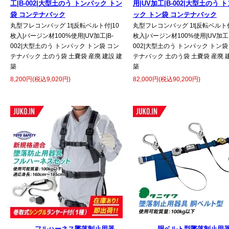
工|B-002|大型土のう トンパック トン
用|UV加工|B-002|大型土のう 
袋 コンテナバック
ック トン袋 コンテナバック
丸型フレコンバッグ 1t|反転ベルト付|10
丸型フレコンバッグ 1t|反転ベルト付
枚入|バージン材100%使用|UV加工|B-
枚入|バージン材100%使用|UV加工|
002|大型土のう トンパック トン袋 コン
002|大型土のう トンパック トン袋
テナバック 土のう袋 土嚢袋 産廃 建設 建
テナバック 土のう袋 土嚢袋 産廃 
築
築
8,200円(税込9,020円)
82,000円(税込90,200円)
フルハーネス墜落制止用器
胴ベルト型墜落制止用