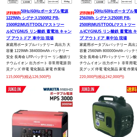
50Hz/60Hzポータブル電源
50Hz/60Hzポータブル
1229Wh シグナス1500R2 PB-
2560Wh シグナス2500R PB-
1500R2|MUSTTOOL(マストツー
2500R|MUSTTOOL(マストツー
ル)CYGNUS リン酸鉄 蓄電池 キャン
ル)CYGNUS リン酸鉄 蓄電池 
プ アウトドア 車中泊 現場
プ アウトドア 車中泊 現場
家庭用ポータブルバッテリー 高出力 大
家庭用ポータブルバッテリー 高出力
容量 1229Wh 384000mAh バッテリー
容量 2560Wh 800000mAh バッ
安全 長寿命 LFPバッテリー リン酸鉄リ
安全 長寿命 LFPバッテリー リン
チウムイオン 出力ポート 非常用電源 防
チウムイオン 出力ポート 非常用電
災グッズ 停電 電化製品 家電 作業場
災グッズ 停電 電化製品 家電 作業
115,000円(税込126,500円)
220,000円(税込242,000円)