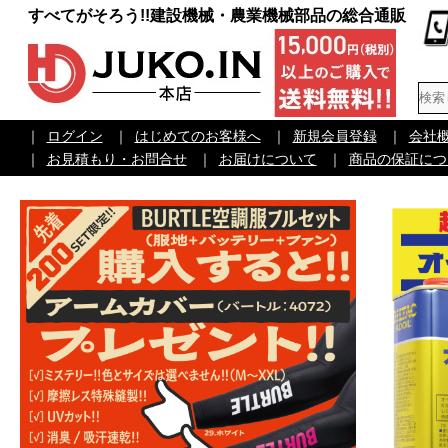
すべてがそろう!!建設機械・農業機械部品の総合通販
｜
ログイン
｜
はじめてのお客様へ
｜
新規会員登録
｜
会社
｜
お見積もり・お問合せ
｜
お届けについて
｜
商品の保証につ