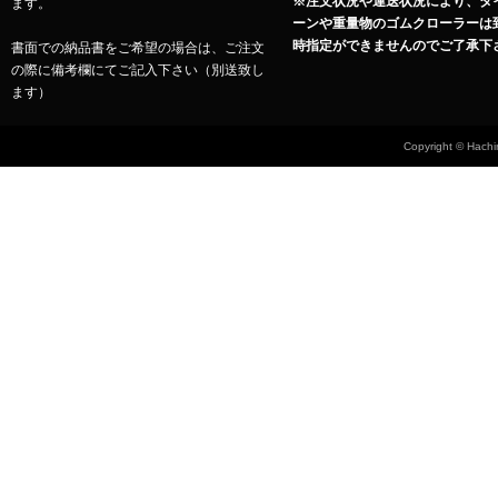
※注文状況や運送状況により、タ
ます。
ーンや重量物のゴムクローラーは
時指定ができませんのでご了承下
書面での納品書をご希望の場合は、ご注文
の際に備考欄にてご記入下さい（別送致し
ます）
Copyright © Hachin