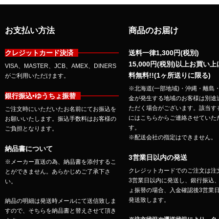
お支払い方法
商品のお届け
クレジットカード決済
送料一律1,300円(税別)
15,000円(税別)以上お買い
VISA、MASTER、JCB、AMEX、DINERS
料無料!!(1ヶ所送りに限る)
がご利用いただけます。
※北海道(一部地域)・沖縄・離島
銀行振込•ゆうちょ振替
金が発生する地域のお客様は別途
ただく場合がございます。該当す
ご注文時にいただいたお名前にてお振込を
にはこちらからご連絡させていた
お願いいたします。振込手数料はお客様の
す。
ご負担となります。
※配送会社の指定はできません。
納品書について
3営業日以内の発送
※メーカー直送の為、納品書を添付するこ
クレジットカードでのご注文は注
とができません。あらかじめご了承下さ
3営業日以内に発送し、銀行振込
い。
ょ振替の場合、入金確認後3営業
発送致します。
納品の明細は発送時メールにて送信致しま
すので、そちらを納品書と替えさせて頂き