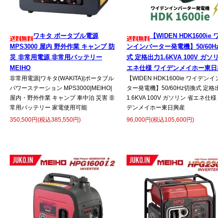
ワキタ ポータブル電源
【WIDEN HDK1600ie
MPS3000 屋内 野外作業 キャンプ 防
ンインバーター発電機】50/60H
災 非常用電源 非常用バッテリー
式 定格出力1.6KVA 100V ガソ
MEIHO
エネ仕様 ワイデンメイホー東日
非常用電源|ワキタ(WAKITA)|ポータブル
【WIDEN HDK1600ie ワイデン
パワーステーション MPS3000|MEIHO|
ター発電機】50/60Hz切換式 定格
屋内・野外作業 キャンプ 車中泊 災害 非
1.6KVA 100V ガソリン 省エネ仕様
常用バッテリー 家電使用可能
デンメイホー東日興産
350,500円(税込385,550円)
96,000円(税込105,600円)