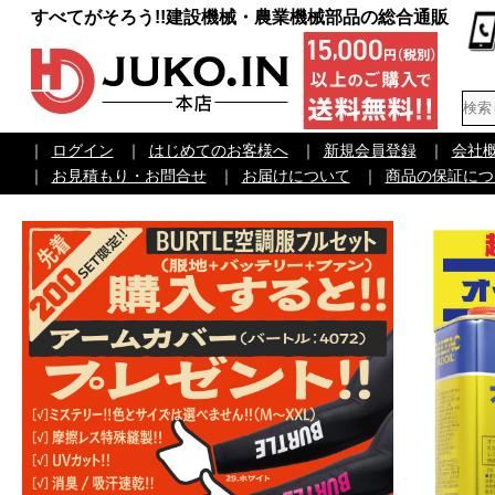
すべてがそろう!!建設機械・農業機械部品の総合通販
｜
ログイン
｜
はじめてのお客様へ
｜
新規会員登録
｜
会社
｜
お見積もり・お問合せ
｜
お届けについて
｜
商品の保証につ