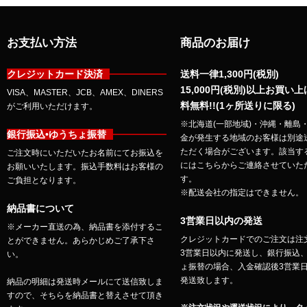
お支払い方法
商品のお届け
クレジットカード決済
送料一律1,300円(税別)
15,000円(税別)以上お買い
VISA、MASTER、JCB、AMEX、DINERS
料無料!!(1ヶ所送りに限る)
がご利用いただけます。
※北海道(一部地域)・沖縄・離島
銀行振込•ゆうちょ振替
金が発生する地域のお客様は別途
ただく場合がございます。該当す
ご注文時にいただいたお名前にてお振込を
にはこちらからご連絡させていた
お願いいたします。振込手数料はお客様の
す。
ご負担となります。
※配送会社の指定はできません。
納品書について
3営業日以内の発送
※メーカー直送の為、納品書を添付するこ
クレジットカードでのご注文は注
とができません。あらかじめご了承下さ
3営業日以内に発送し、銀行振込
い。
ょ振替の場合、入金確認後3営業
発送致します。
納品の明細は発送時メールにて送信致しま
すので、そちらを納品書と替えさせて頂き