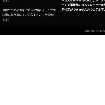
※注文状況や運送状況により、タ
ます。
ーンや重量物のゴムクローラーは
時指定ができませんのでご了承下
書面での納品書をご希望の場合は、ご注文
の際に備考欄にてご記入下さい（別送致し
ます）
Copyright © Hachin