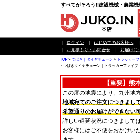
すべてがそろう!!建設機械・農業
｜
ログイン
｜
はじめてのお客様へ
｜
お見積もり・お問合せ
｜
お届けに
TOP
>
つばき｜タイヤチェーン
>
トラッカーフ
>
つばきタイヤチェーン｜トラッカーファイブ｜
【重要】熊
この度の地震により、九州地
地域宛てのご注文につきまし
希望通りのお届けができない
詳しい遅延状況につきまして
お客様にはご不便をおかけい
ます。