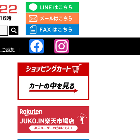
・ご感想
｜