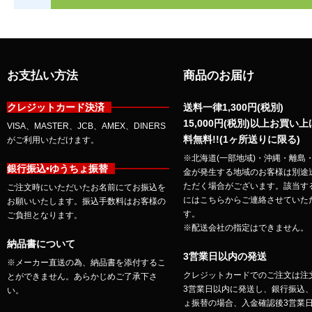
お支払い方法
商品のお届け
クレジットカード決済
送料一律1,300円(税別)
15,000円(税別)以上お買い
VISA、MASTER、JCB、AMEX、DINERS
料無料!!(1ヶ所送りに限る)
がご利用いただけます。
※北海道(一部地域)・沖縄・離島
銀行振込•ゆうちょ振替
金が発生する地域のお客様は別途
ただく場合がございます。該当す
ご注文時にいただいたお名前にてお振込を
にはこちらからご連絡させていた
お願いいたします。振込手数料はお客様の
す。
ご負担となります。
※配送会社の指定はできません。
納品書について
3営業日以内の発送
※メーカー直送の為、納品書を添付するこ
クレジットカードでのご注文は注
とができません。あらかじめご了承下さ
3営業日以内に発送し、銀行振込
い。
ょ振替の場合、入金確認後3営業