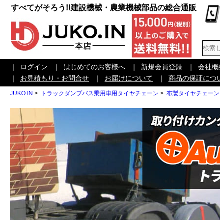
すべてがそろう!!建設機械・農業機械部品の総合通販
｜
ログイン
｜
はじめてのお客様へ
｜
新規会員登録
｜
会社概
｜
お見積もり・お問合せ
｜
お届けについて
｜
商品の保証につ
JUKO.IN
>
トラックダンプバス乗用車用タイヤチェーン
>
布製タイヤチェーン|A