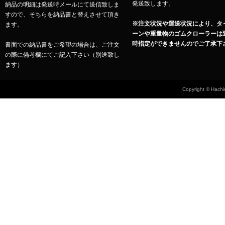
発送致します。
納品の明細は発送時メールにて送信致しま
すので、そちらを納品書と替えさせて頂き
※注文状況や運送状況により、タ
ます。
ーンや重量物のゴムクローラーは
時指定ができませんのでご了承下
書面での納品書をご希望の場合は、ご注文
の際に備考欄にてご記入下さい（別送致し
ます）
Copyright © Hachin