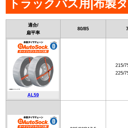
トラックバス用|布製タイ
適合/
80/85
扁平率
215/7
225/7
AL59