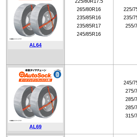
225/80R17.5
265/80R16
225/7
235/85R16
235/7
235/85R17
255/
245/85R16
AL64
245/7
275/
285/
285/
315/
AL69