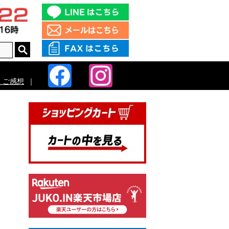
・ご感想
｜