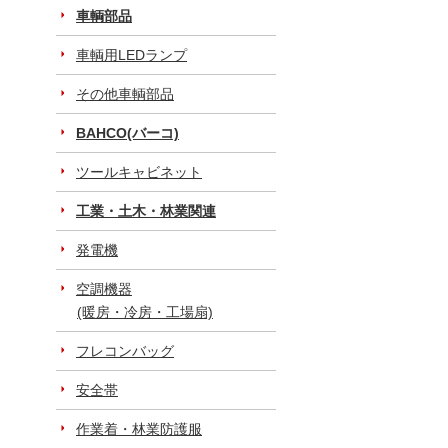
車輌部品
車輌用LEDランプ
その他車輌部品
BAHCO(バーコ)
ツールキャビネット
工業・土木・林業関連
発電機
空調機器
(暖房・冷房・工場扇)
フレコンバッグ
安全帯
作業着・林業防護服