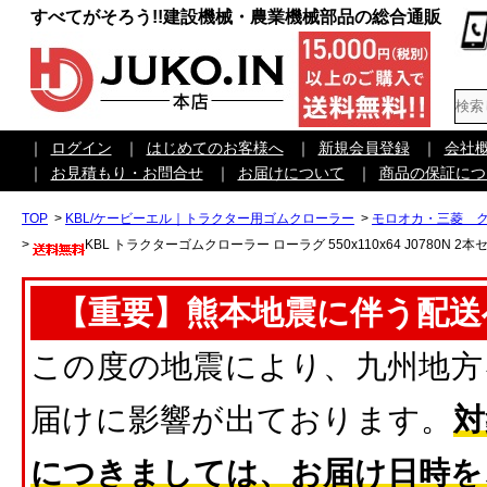
すべてがそろう!!建設機械・農業機械部品の総合通販
｜
ログイン
｜
はじめてのお客様へ
｜
新規会員登録
｜
会社
｜
お見積もり・お問合せ
｜
お届けについて
｜
商品の保証につ
TOP
>
KBL/ケービーエル｜トラクター用ゴムクローラー
>
モロオカ・三菱 
>
KBL トラクターゴムクローラー ローラグ 550x110x64 J0780N 2
【重要】熊本地震に伴う配送
この度の地震により、九州地方
届けに影響が出ております。
対
につきましては、お届け日時を