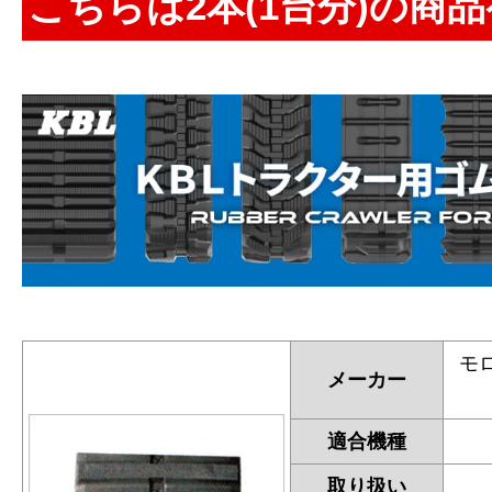
こちらは2本(1台分)の商
モ
メーカー
適合機種
取り扱い