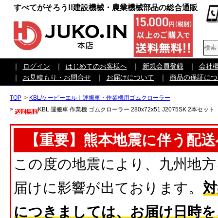
すべてがそろう!!建設機械・農業機械部品の総合通販
｜
ログイン
｜
はじめてのお客様へ
｜
新規会員登録
｜
会社
｜
お見積もり・お問合せ
｜
お届けについて
｜
商品の保証につ
TOP
>
KBL/ケービーエル｜運搬車・作業機用ゴムクローラー
>
KBL 運搬車 作業機 ゴムクローラー 280x72x51 J2075SK 2本セット
【重要】熊本地震に伴う配送
この度の地震により、九州地方
届けに影響が出ております。
対
につきましては、お届け日時を