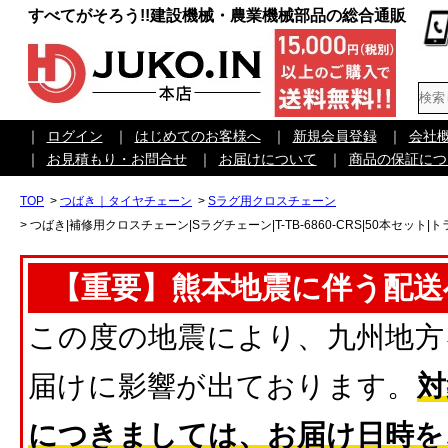
すべてがそろう!!建設機械・農業機械部品の総合通販
｜
ログイン
｜
はじめてのお客様へ
｜
新規会員登録
｜
会社
｜
お見積もり・お問合せ
｜
お届けについて
｜
商品の保証につ
TOP
>
つばき｜タイヤチェーン
>
Sラグ用クロスチェーン
>
つばき|補修用クロスチェーン|Sラグチェーン|T-TB-6860-CRS|50本セット
【重要】熊本地震に伴う配送
この度の地震により、九州地方
届けに影響が出ております。
対
につきましては、お届け日時を