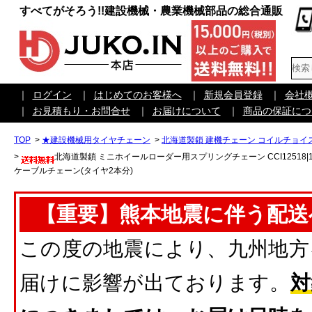
すべてがそろう!!建設機械・農業機械部品の総合通販
｜
ログイン
｜
はじめてのお客様へ
｜
新規会員登録
｜
会社
｜
お見積もり・お問合せ
｜
お届けについて
｜
商品の保証につ
TOP
>
★建設機械用タイヤチェーン
>
北海道製鎖 建機チェーン コイルチョイ
>
北海道製鎖 ミニホイールローダー用スプリングチェーン CCI12518|12
ケーブルチェーン(タイヤ2本分)
【重要】熊本地震に伴う配送
この度の地震により、九州地方
届けに影響が出ております。
対