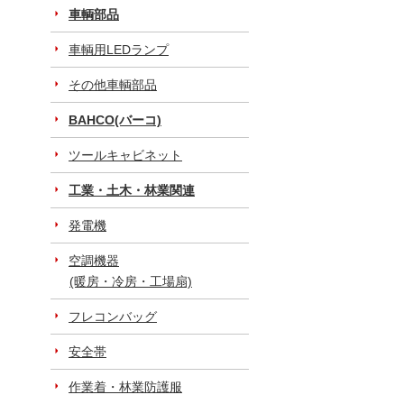
車輌部品
車輌用LEDランプ
その他車輌部品
BAHCO(バーコ)
ツールキャビネット
工業・土木・林業関連
発電機
空調機器
(暖房・冷房・工場扇)
フレコンバッグ
安全帯
作業着・林業防護服