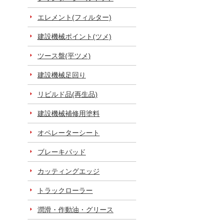
エレメント(フィルター)
建設機械ポイント(ツメ)
ツース盤(平ツメ)
建設機械足回り
リビルド品(再生品)
建設機械補修用塗料
オペレーターシート
ブレーキパッド
カッティングエッジ
トラックローラー
潤滑・作動油・グリース