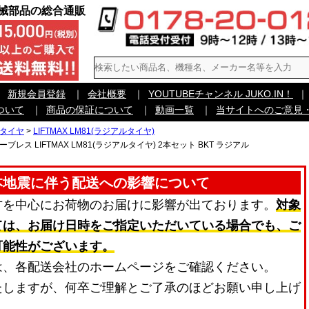
機械部品の総合通販
｜
新規会員登録
｜
会社概要
｜
YOUTUBEチャンネル JUKO.IN！
｜
ついて
｜
商品の保証について
｜
動画一覧
｜
当サイトへのご意見
用タイヤ
>
LIFTMAX LM81(ラジアルタイヤ)
ーブレス LIFTMAX LM81(ラジアルタイヤ) 2本セット BKT ラジアル
本地震に伴う配送への影響について
方を中心にお荷物のお届けに影響が出ております。
対象
ては、お届け日時をご指定いただいている場合でも、ご
可能性がございます。
は、各配送会社のホームページをご確認ください。
たしますが、何卒ご理解とご了承のほどお願い申し上げ