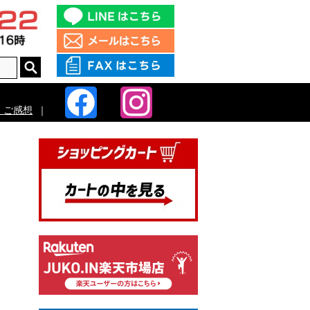
・ご感想
｜