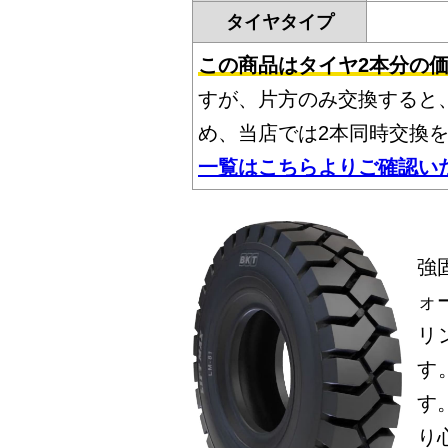
タイヤタイプ
この商品はタイヤ2本分の
すが、片方のみ交換すると
め、当店では2本同時交換
一覧はこちらよりご確認い
強
ォ
リ
す
す
り