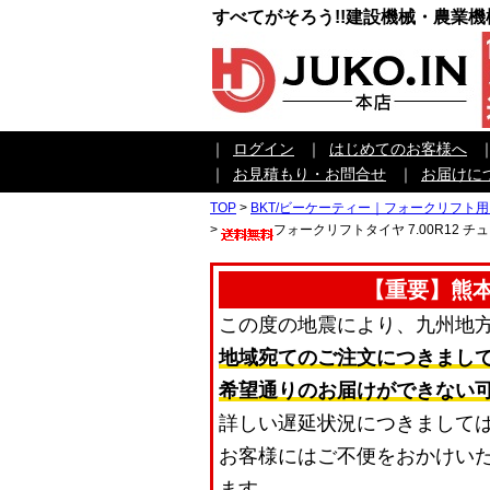
すべてがそろう!!建設機械・農業
｜
ログイン
｜
はじめてのお客様へ
｜
お見積もり・お問合せ
｜
お届けに
TOP
>
BKT/ビーケーティー｜フォークリフト
>
フォークリフトタイヤ 7.00R12 チュ
【重要】熊
この度の地震により、九州地
地域宛てのご注文につきまし
希望通りのお届けができない
詳しい遅延状況につきまして
お客様にはご不便をおかけい
ます。