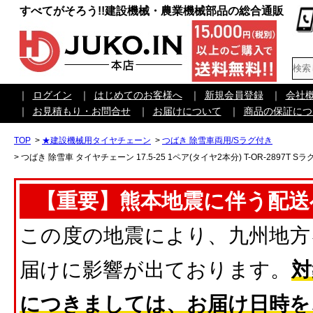
すべてがそろう!!建設機械・農業機械部品の総合通販
｜
ログイン
｜
はじめてのお客様へ
｜
新規会員登録
｜
会社
｜
お見積もり・お問合せ
｜
お届けについて
｜
商品の保証につ
TOP
>
★建設機械用タイヤチェーン
>
つばき 除雪車両用/Sラグ付き
>
つばき 除雪車 タイヤチェーン 17.5-25 1ペア(タイヤ2本分) T-OR-2897
【重要】熊本地震に伴う配送
この度の地震により、九州地方
届けに影響が出ております。
対
につきましては、お届け日時を