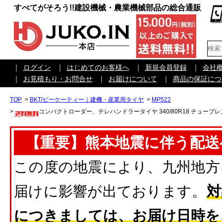
すべてがそろう!!建設機械・農業機械部品の総合通販
｜
ログイン
｜
はじめてのお客様へ
｜
新規会員登録
｜
会社
｜
お見積もり・お問合せ
｜
お届けについて
｜
商品の保証につ
TOP
>
BKT/ビーケーティー｜建機・産業用タイヤ
>
MP522
>
コンパクトローダー、テレハンドラータイヤ 340/80R18 チューブレス 
【重要】熊本地震に伴う配送
この度の地震により、九州地方
届けに影響が出ております。
対
につきましては、お届け日時を