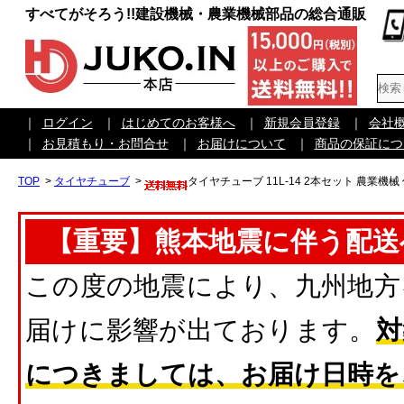
すべてがそろう!!建設機械・農業機械部品の総合通販
｜
ログイン
｜
はじめてのお客様へ
｜
新規会員登録
｜
会社
｜
お見積もり・お問合せ
｜
お届けについて
｜
商品の保証につ
TOP
>
タイヤチューブ
>
タイヤチューブ 11L-14 2本セット 農業機械
【重要】熊本地震に伴う配送
この度の地震により、九州地方
届けに影響が出ております。
対
につきましては、お届け日時を