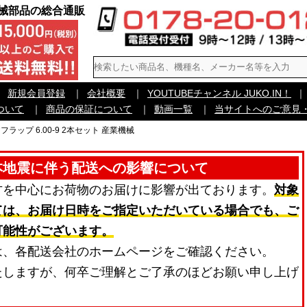
機械部品の総合通販
｜
新規会員登録
｜
会社概要
｜
YOUTUBEチャンネル JUKO.IN！
｜
ついて
｜
商品の保証について
｜
動画一覧
｜
当サイトへのご意見
ラップ 6.00-9 2本セット 産業機械
本地震に伴う配送への影響について
方を中心にお荷物のお届けに影響が出ております。
対象
ては、お届け日時をご指定いただいている場合でも、ご
可能性がございます。
は、各配送会社のホームページをご確認ください。
たしますが、何卒ご理解とご了承のほどお願い申し上げ