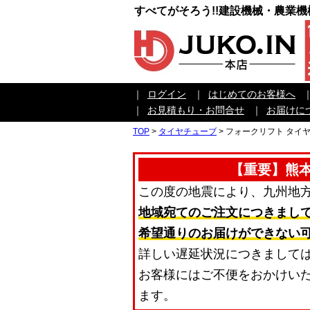
すべてがそろう!!建設機械・農業
｜
ログイン
｜
はじめてのお客様へ
｜
お見積もり・お問合せ
｜
お届けに
TOP
>
タイヤチューブ
>
フォークリフト タイヤフ
【重要】熊
この度の地震により、九州地
地域宛てのご注文につきまし
希望通りのお届けができない
詳しい遅延状況につきまして
お客様にはご不便をおかけい
ます。