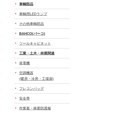
車輌部品
車輌用LEDランプ
その他車輌部品
BAHCO(バーコ)
ツールキャビネット
工業・土木・林業関連
発電機
空調機器
(暖房・冷房・工場扇)
フレコンバッグ
安全帯
作業着・林業防護服