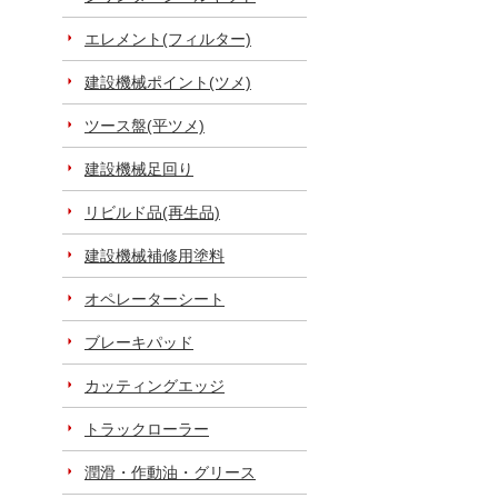
エレメント(フィルター)
建設機械ポイント(ツメ)
ツース盤(平ツメ)
建設機械足回り
リビルド品(再生品)
建設機械補修用塗料
オペレーターシート
ブレーキパッド
カッティングエッジ
トラックローラー
潤滑・作動油・グリース