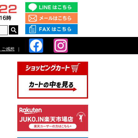
・ご感想
｜