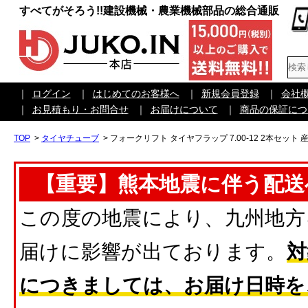
すべてがそろう!!建設機械・農業機械部品の総合通販
｜
ログイン
｜
はじめてのお客様へ
｜
新規会員登録
｜
会社
｜
お見積もり・お問合せ
｜
お届けについて
｜
商品の保証につ
TOP
>
タイヤチューブ
>
フォークリフト タイヤフラップ 7.00-12 2本セット 
【重要】熊本地震に伴う配送
この度の地震により、九州地方
届けに影響が出ております。
対
につきましては、お届け日時を