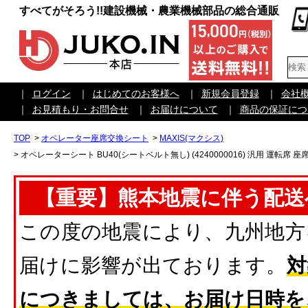
すべてがそろう!!建設機械・農業機械部品の総合通販
｜
ログイン
｜
はじめてのお客様へ
｜
新規会員登録
｜
会社
｜
お見積もり・お問合せ
｜
お届けについて
｜
商品の保証につ
TOP
>
オペレーター座席交換シート
>
MAXIS(マクシス)
>
オペレーターシート BU40(シートベルト無し) (4240000016) 汎用 運転席 座席
【重要】熊本地震に伴う配送
この度の地震により、九州地方
届けに影響が出ております。
対
につきましては、お届け日時を