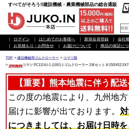
すべてがそろう!!建設機械・農業機械部品の総合通販
｜
ログイン
｜
はじめてのお客様へ
｜
新規会員登録
｜
会社
｜
お見積もり・お問合せ
｜
お届けについて
｜
商品の保証につ
TOP
>
建設機械用ゴムクローラー
>
コマツ製
>
コマツ PC12UU-1 (1001-) ゴムクローラー 2本セット #-250X5
【重要】熊本地震に伴う配送
この度の地震により、九州地方
届けに影響が出ております。
対
につきましては、お届け日時を