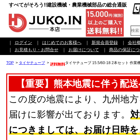
すべてがそろう!!建設機械・農業機械部品の総合通販
｜
ログイン
｜
はじめてのお客様へ
｜
新規会員登録
｜
会社
｜
お見積もり・お問合せ
｜
お届けについて
｜
商品の保証につ
TOP
>
タイヤチューブ
>
タイヤチューブ 15.5/60-18 2本セット 
【重要】熊本地震に伴う配送
この度の地震により、九州地方
届けに影響が出ております。
対
につきましては、お届け日時を