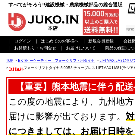
すべてがそろう!!建設機械・農業機械部品の総合通販
｜
ログイン
｜
はじめてのお客様へ
｜
新規会員登録
｜
会社
｜
お見積もり・お問合せ
｜
お届けについて
｜
商品の保証につ
TOP
>
BKT/ビーケーティー｜フォークリフト用タイヤ
>
LIFTMAX LM81(ラ
>
フォークリフトタイヤ 5.00R8 チューブレス LIFTMAX LM81(ラジア
【重要】熊本地震に伴う配送
この度の地震により、九州地方
届けに影響が出ております。
対
につきましては、お届け日時を