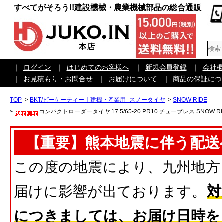
すべてがそろう!!建設機械・農業機械部品の総合通販
｜
ログイン
｜
はじめてのお客様へ
｜
新規会員登録
｜
会社
｜
お見積もり・お問合せ
｜
お届けについて
｜
商品の保証につ
TOP
>
BKT/ビーケーティー｜建機・産業用_スノータイヤ
>
SNOW RIDE
>
コンパクトローダータイヤ 17.5/65-20 PR10 チューブレス SNOW RI
【重要】熊本地震に伴う配送
この度の地震により、九州地方
届けに影響が出ております。
対
につきましては、お届け日時を