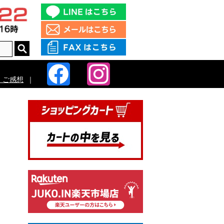
・ご感想
｜