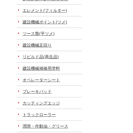
エレメント(フィルター)
建設機械ポイント(ツメ)
ツース盤(平ツメ)
建設機械足回り
リビルド品(再生品)
建設機械補修用塗料
オペレーターシート
ブレーキパッド
カッティングエッジ
トラックローラー
潤滑・作動油・グリース