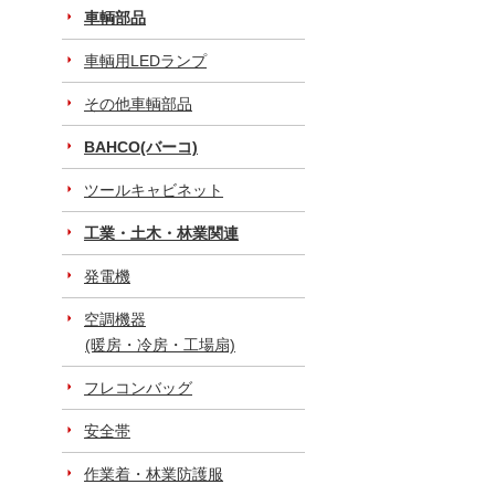
車輌部品
車輌用LEDランプ
その他車輌部品
BAHCO(バーコ)
ツールキャビネット
工業・土木・林業関連
発電機
空調機器
(暖房・冷房・工場扇)
フレコンバッグ
安全帯
作業着・林業防護服