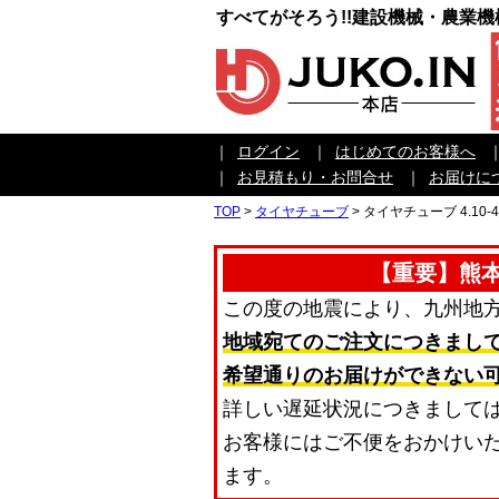
すべてがそろう!!建設機械・農業
｜
ログイン
｜
はじめてのお客様へ
｜
お見積もり・お問合せ
｜
お届けに
TOP
>
タイヤチューブ
>
タイヤチューブ 4.10-4
【重要】熊
この度の地震により、九州地
地域宛てのご注文につきまし
希望通りのお届けができない
詳しい遅延状況につきまして
お客様にはご不便をおかけい
ます。