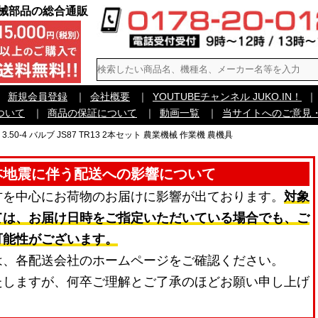
機械部品の総合通販
｜
新規会員登録
｜
会社概要
｜
YOUTUBEチャンネル JUKO.IN！
｜
ついて
｜
商品の保証について
｜
動画一覧
｜
当サイトへのご意見
 3.50-4 バルブ JS87 TR13 2本セット 農業機械 作業機 農機具
本地震に伴う配送への影響について
方を中心にお荷物のお届けに影響が出ております。
対象
ては、お届け日時をご指定いただいている場合でも、ご
可能性がございます。
は、各配送会社のホームページをご確認ください。
たしますが、何卒ご理解とご了承のほどお願い申し上げ