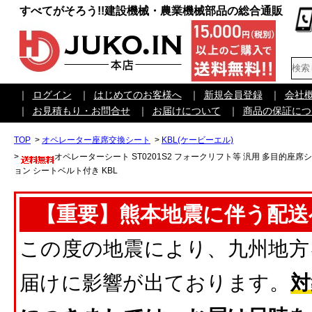
すべてがそろう!!建設機械・農業機械部品の総合通販
｜
ログイン
｜
はじめてのお客様へ
｜
新規会員登録
｜
会社
｜
お見積もり・お問合せ
｜
お届けについて
｜
商品の保証につ
TOP
>
オペレーター座席交換シート
>
KBL(ケービーエル)
>
オペレーターシート ST0201S2 フォークリフト等 汎用 多目的座
ョン シートベルト付き KBL
【重要】熊本地震に伴う配送
この度の地震により、九州地方
届けに影響が出ております。
対