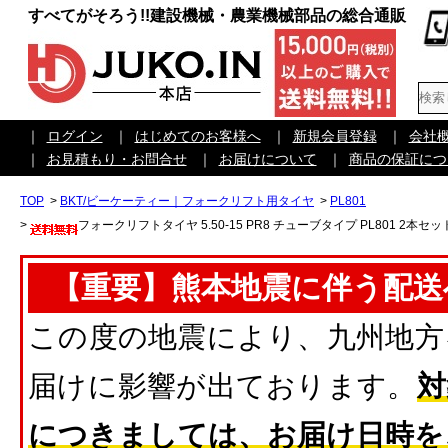
すべてがそろう!!建設機械・農業機械部品の総合通販
｜
ログイン
｜
はじめてのお客様へ
｜
新規会員登録
｜
会社
｜
お見積もり・お問合せ
｜
お届けについて
｜
商品の保証につ
TOP
>
BKT/ビーケーティー｜フォークリフト用タイヤ
>
PL801
>
フォークリフトタイヤ 5.50-15 PR8 チューブタイプ PL801 2本セッ
【重要】熊本地震に伴う配送
この度の地震により、九州地方
届けに影響が出ております。
対
につきましては、お届け日時を