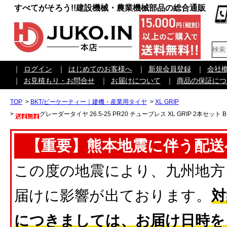
すべてがそろう!!建設機械・農業機械部品の総合通販
｜
ログイン
｜
はじめてのお客様へ
｜
新規会員登録
｜
会社
｜
お見積もり・お問合せ
｜
お届けについて
｜
商品の保証につ
TOP
>
BKT/ビーケーティー｜建機・産業用タイヤ
>
XL GRIP
>
グレーダータイヤ 26.5-25 PR20 チューブレス XL GRIP 2本セット 
【重要】熊本地震に伴う配送
この度の地震により、九州地方
届けに影響が出ております。
対
につきましては、お届け日時を