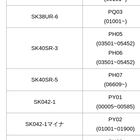
PQ03
SK38UR-6
(01001~)
PH05
(03501~05452)
SK40SR-3
PH06
(03501~05452)
PH07
SK40SR-5
(06609~)
PY01
SK042-1
(00005~00585)
PY02
SK042-1マイナ
(01001~01900)