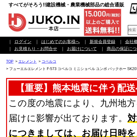
すべてがそろう!!建設機械・農業機械部品の総合通販
｜
ログイン
｜
はじめてのお客様へ
｜
新規会員登録
｜
会社
｜
お見積もり・お問合せ
｜
お届けについて
｜
商品の保証につ
TOP
>
エレメント
>
コベルコ
>
フューエルエレメント F-573 コベルコ ミニショベル ユンボ バックホー SK20SR-3
【重要】熊本地震に伴う配送
この度の地震により、九州地方
届けに影響が出ております。
対
につきましては、お届け日時を