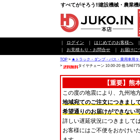
すべてがそろう!!建設機械・農業
｜
ログイン
｜
はじめてのお客様へ
｜
お見積もり・お問合せ
｜
お届けに
TOP
>
★トラック・ダンプ・バス・乗用車用タ
>
タイヤチェーン 10.00-20 他 SA6
【重要】熊
この度の地震により、九州地
地域宛てのご注文につきまし
希望通りのお届けができない
詳しい遅延状況につきまして
お客様にはご不便をおかけい
ます。