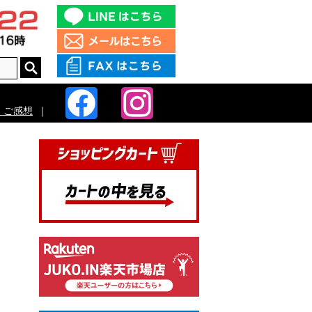
・ご感想
｜