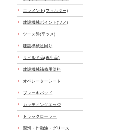
エレメント(フィルター)
建設機械ポイント(ツメ)
ツース盤(平ツメ)
建設機械足回り
リビルド品(再生品)
建設機械補修用塗料
オペレーターシート
ブレーキパッド
カッティングエッジ
トラックローラー
潤滑・作動油・グリース