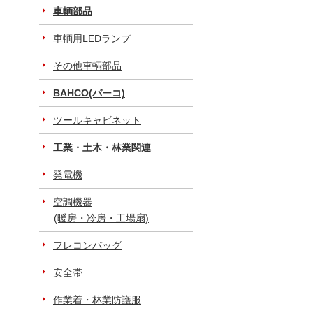
車輌部品
車輌用LEDランプ
その他車輌部品
BAHCO(バーコ)
ツールキャビネット
工業・土木・林業関連
発電機
空調機器
(暖房・冷房・工場扇)
フレコンバッグ
安全帯
作業着・林業防護服