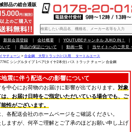
機械部品の総合通販
｜
新規会員登録
｜
会社概要
｜
YOUTUBEチャンネル JUKO.IN！
｜
ついて
｜
商品の保証について
｜
動画一覧
｜
当サイトへのご意見
イヤチェーン
>
合金鋼 大型トラック/バス用 タートルエース
77577KC シングルタイプ 1ペア(タイヤ2本分) バス トラック チェーン 合金鋼
本地震に伴う配送への影響について
方を中心にお荷物のお届けに影響が出ております。
対象
ては、お届け日時をご指定いただいている場合でも、ご
可能性がございます。
は、各配送会社のホームページをご確認ください。
たしますが、何卒ご理解とご了承のほどお願い申し上げ