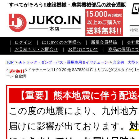
すべてがそろう!!建設機械・農業機械部品の総合通販
｜
ログイン
｜
はじめてのお客様へ
｜
新規会員登録
｜
会社
｜
お見積もり・お問合せ
｜
お届けについて
｜
商品の保証につ
TOP
>
★トラック・ダンプ・バス・乗用車用タイヤチェーン
>
合金鋼 大型ト
>
タイヤチェーン 11.00-20 他 SA78304LC トリプル(ダブルタイヤ)
ーン 合金鋼
【重要】熊本地震に伴う配送
この度の地震により、九州地方
届けに影響が出ております。
対