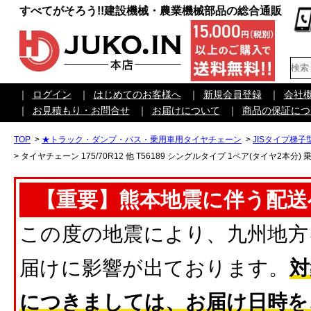
すべてがそろう!!建設機械・農業機械部品の総合通販
｜
ログイン
｜
はじめてのお客様へ
｜
新規会員登録
｜
会社
｜
お見積もり・お問合せ
｜
お届けについて
｜
商品の保証につ
TOP
>
★トラック・ダンプ・バス・乗用車用タイヤチェーン
>
JISタイプ梯
>
タイヤチェーン 175/70R12 他 T56189 シングルタイプ 1ペア(タイヤ2本分
【重要】熊本地震に伴う配送
この度の地震により、九州地方
届けに影響が出ております。
対
につきましては、お届け日時を