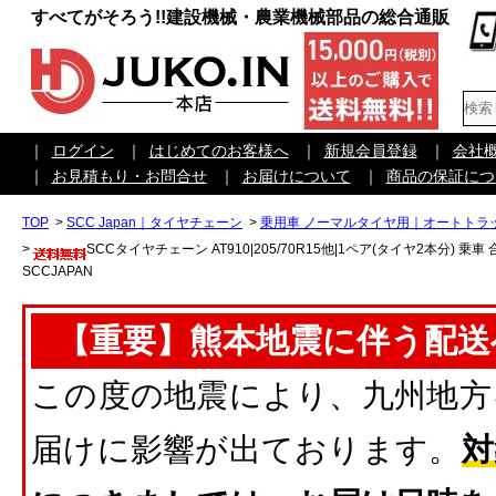
すべてがそろう!!建設機械・農業機械部品の総合通販
｜
ログイン
｜
はじめてのお客様へ
｜
新規会員登録
｜
会社
｜
お見積もり・お問合せ
｜
お届けについて
｜
商品の保証につ
TOP
>
SCC Japan｜タイヤチェーン
>
乗用車 ノーマルタイヤ用｜オートトラ
>
SCCタイヤチェーン AT910|205/70R15他|1ペア(タイヤ2本分)
SCCJAPAN
【重要】熊本地震に伴う配送
この度の地震により、九州地方
届けに影響が出ております。
対