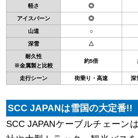
軽さ
◎
アイスバーン
◎
山道
○
深雪
△
耐久性
約5倍
※金属製と比較
走行シーン
街乗り・高速
深
SCC JAPANは雪国の大定番!!
SCC JAPANケーブルチェー