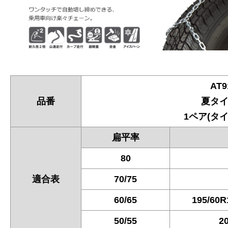
AT9
品番
夏タ
1ペア(タイ
扁平率
80
適合表
70/75
60/65
195/60
50/55
2