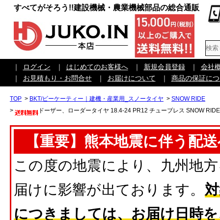
すべてがそろう!!建設機械・農業機械部品の総合通販
｜
ログイン
｜
はじめてのお客様へ
｜
新規会員登録
｜
会社
｜
お見積もり・お問合せ
｜
お届けについて
｜
商品の保証につ
TOP
>
BKT/ビーケーティー｜建機・産業用_スノータイヤ
>
SNOW RIDE
>
ドーザー、ローダータイヤ 18.4-24 PR12 チューブレス SNOW RID
【重要】熊本地震に伴う配送
この度の地震により、九州地方
届けに影響が出ております。
対
につきましては、お届け日時を