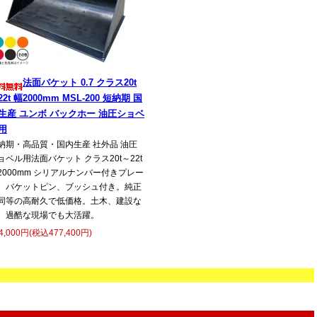
法面バケット 0.7 クラス20t
22t 幅2000mm MSL-200 短納期 国
生産 ユンボ バックホー 油圧ショベ
用
納期・高品質・国内生産 社外品 油圧
ョベル用法面バケット クラス20t～22t
2000mm シリアルナンバー付きプレー
、バケットピン、ブッシュ付き。純正
同等の高耐久で低価格。土木、建設な
、過酷な現場でも大活躍。
4,000円(税込477,400円)