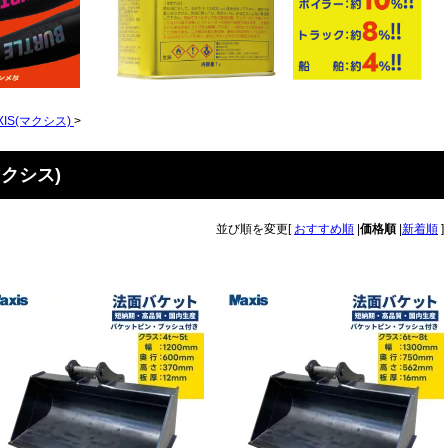
IS(マクシス)
>
マクシス)
並び順を変更
[
おすすめ順
|
価格順
|
新着順
]