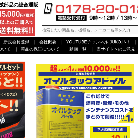
機械部品の総合通販
｜
新規会員登録
｜
会社概要
｜
YOUTUBEチャンネル JUKO.IN！
｜
ついて
｜
商品の保証について
｜
動画一覧
｜
当サイトへのご意見