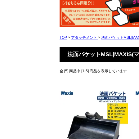
TOP
>
アタッチメント
>
法面バケットMSL|MAX
法面バケットMSL|MAXIS(
全 [5] 商品中 [1-5] 商品を表示しています