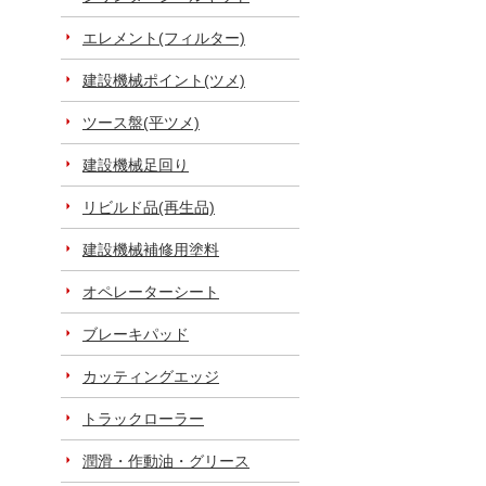
エレメント(フィルター)
建設機械ポイント(ツメ)
ツース盤(平ツメ)
建設機械足回り
リビルド品(再生品)
建設機械補修用塗料
オペレーターシート
ブレーキパッド
カッティングエッジ
トラックローラー
潤滑・作動油・グリース