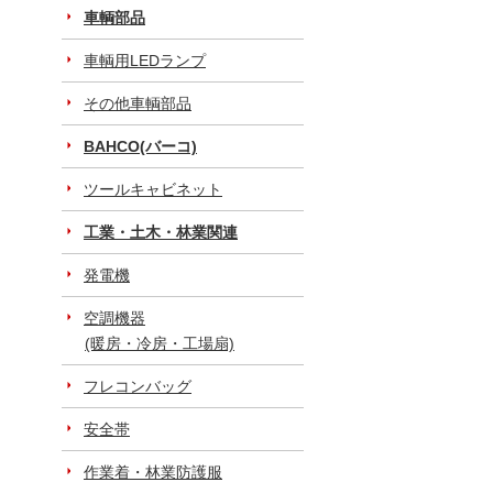
車輌部品
車輌用LEDランプ
その他車輌部品
BAHCO(バーコ)
ツールキャビネット
工業・土木・林業関連
発電機
空調機器
(暖房・冷房・工場扇)
フレコンバッグ
安全帯
作業着・林業防護服