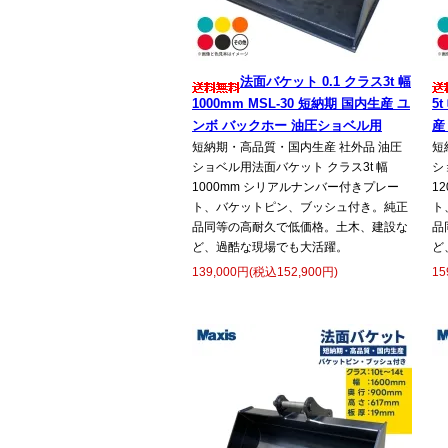
法面バケット 0.1 クラス3t 幅
1000mm MSL-30 短納期 国内生産 ユ
5
ンボ バックホー 油圧ショベル用
産
短納期・高品質・国内生産 社外品 油圧
短
ショベル用法面バケット クラス3t 幅
シ
1000mm シリアルナンバー付きプレー
1
ト、バケットピン、ブッシュ付き。純正
ト
品同等の高耐久で低価格。土木、建設な
品
ど、過酷な現場でも大活躍。
ど
139,000円(税込152,900円)
15