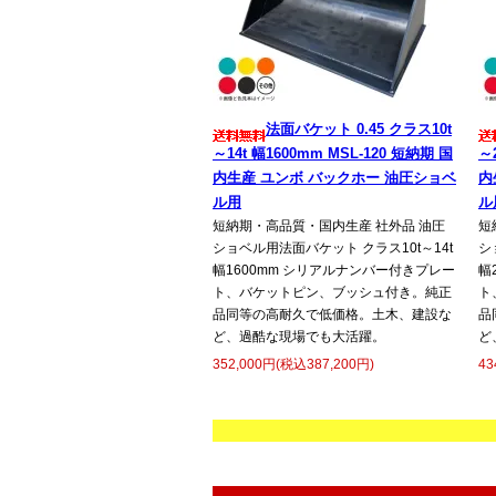
法面バケット 0.45 クラス10t
～14t 幅1600mm MSL-120 短納期 国
～
内生産 ユンボ バックホー 油圧ショベ
内
ル用
ル
短納期・高品質・国内生産 社外品 油圧
短
ショベル用法面バケット クラス10t～14t
シ
幅1600mm シリアルナンバー付きプレー
幅
ト、バケットピン、ブッシュ付き。純正
ト
品同等の高耐久で低価格。土木、建設な
品
ど、過酷な現場でも大活躍。
ど
352,000円(税込387,200円)
43