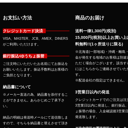
お支払い方法
商品のお届け
クレジットカード決済
送料一律1,300円(税別)
15,000円(税別)以上お買い
VISA、MASTER、JCB、AMEX、DINERS
料無料!!(1ヶ所送りに限る)
がご利用いただけます。
※北海道(一部地域)・沖縄・離島
銀行振込•ゆうちょ振替
金が発生する地域のお客様は別途
ただく場合がございます。該当す
ご注文時にいただいたお名前にてお振込を
にはこちらからご連絡させていた
お願いいたします。振込手数料はお客様の
す。
ご負担となります。
※配送会社の指定はできません。
納品書について
3営業日以内の発送
※メーカー直送の為、納品書を添付するこ
クレジットカードでのご注文は注
とができません。あらかじめご了承下さ
3営業日以内に発送し、銀行振込
い。
ょ振替の場合、入金確認後3営業
発送致します。
納品の明細は発送時メールにて送信致しま
すので、そちらを納品書と替えさせて頂き