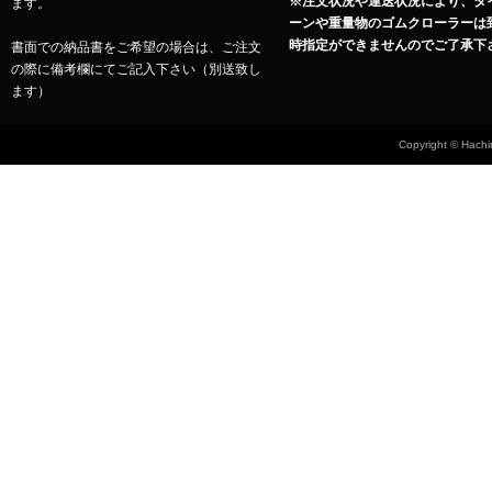
※注文状況や運送状況により、タ
ます。
ーンや重量物のゴムクローラーは
時指定ができませんのでご了承下
書面での納品書をご希望の場合は、ご注文
の際に備考欄にてご記入下さい（別送致し
ます）
Copyright © Hachin