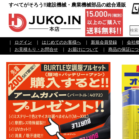
すべてがそろう!!建設機械・農業機械部品の総合通販
｜
ログイン
｜
はじめてのお客様へ
｜
新規会員登録
｜
会社
｜
お見積もり・お問合せ
｜
お届けについて
｜
商品の保証につ