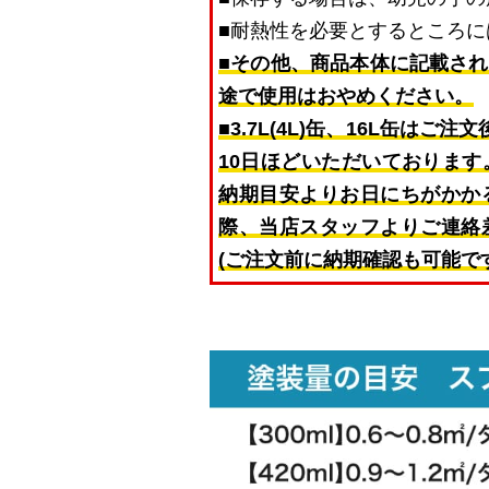
■耐熱性を必要とするところに
■その他、商品本体に記載さ
途で使用はおやめください。
■3.7L(4L)缶、16L缶
10日ほどいただいておりま
納期目安よりお日にちがかか
際、当店スタッフよりご連絡
(ご注文前に納期確認も可能で