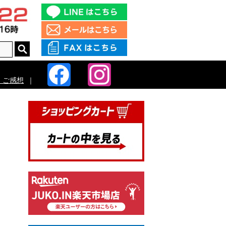
・ご感想
｜