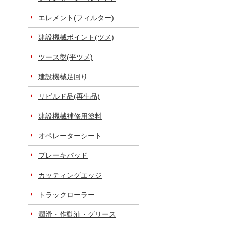
エレメント(フィルター)
建設機械ポイント(ツメ)
ツース盤(平ツメ)
建設機械足回り
リビルド品(再生品)
建設機械補修用塗料
オペレーターシート
ブレーキパッド
カッティングエッジ
トラックローラー
潤滑・作動油・グリース