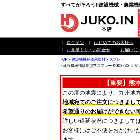
すべてがそろう!!建設機械・農業
｜
ログイン
｜
はじめてのお客様へ
｜
お見積もり・お問合せ
｜
お届けに
TOP
>
建設機械補修用塗料
>
スプレー
>
建設機械補修用塗料スプレー KG0323S タダ
【重要】熊
この度の地震により、九州地
地域宛てのご注文につきまし
希望通りのお届けができない
詳しい遅延状況につきまして
お客様にはご不便をおかけい
ます。