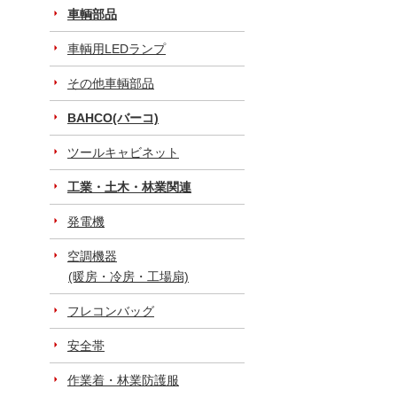
車輌部品
車輌用LEDランプ
その他車輌部品
BAHCO(バーコ)
ツールキャビネット
工業・土木・林業関連
発電機
空調機器
(暖房・冷房・工場扇)
フレコンバッグ
安全帯
作業着・林業防護服