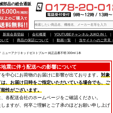
機械部品の総合通販
｜
新規会員登録
｜
会社概要
｜
YOUTUBEチャンネル JUKO.IN！
｜
ついて
｜
商品の保証について
｜
動画一覧
｜
当サイトへのご意見
ノ ニューアクリキッドゼストブルー 純正品番不明 300ml 1本
本地震に伴う配送への影響について
方を中心にお荷物のお届けに影響が出ております。
対象
ては、お届け日時をご指定いただいている場合でも、ご
可能性がございます。
は、各配送会社のホームページをご確認ください。
たしますが、何卒ご理解とご了承のほどお願い申し上げ