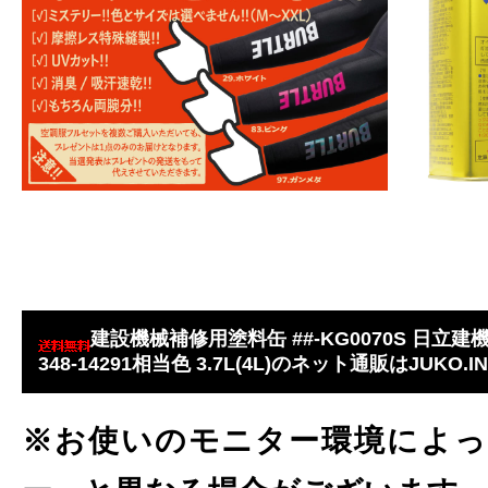
建設機械補修用塗料缶 ##-KG0070S 日立
348-14291相当色 3.7L(4L)のネット通販はJUKO.IN
※お使いのモニター環境によっ