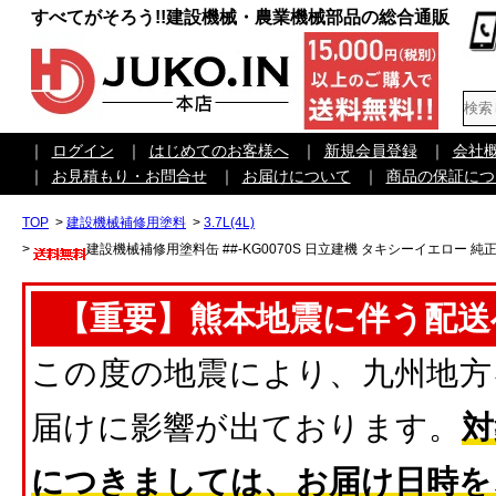
すべてがそろう!!建設機械・農業機械部品の総合通販
｜
ログイン
｜
はじめてのお客様へ
｜
新規会員登録
｜
会社
｜
お見積もり・お問合せ
｜
お届けについて
｜
商品の保証につ
TOP
>
建設機械補修用塗料
>
3.7L(4L)
>
建設機械補修用塗料缶 ##-KG0070S 日立建機 タキシーイエロー 純正品番3
【重要】熊本地震に伴う配送
この度の地震により、九州地方
届けに影響が出ております。
対
につきましては、お届け日時を