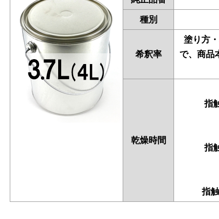
種別
塗り方・
希釈率
で、商品
指触
乾燥時間
指触
指触