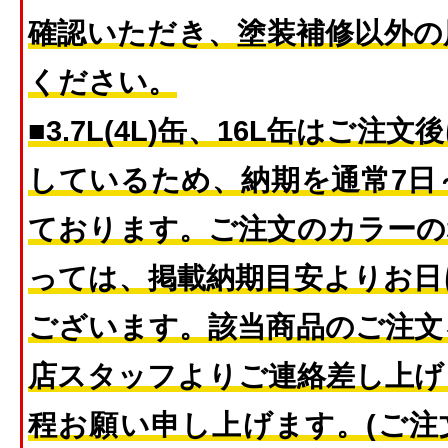
確認いただき、塗装補修以外の
ください。
■3.7L(4L)缶、16L缶はご
しているため、納期を通常7日
ております。ご注文のカラーの
っては、掲載納期目安よりお日
ございます。該当商品のご注文
店スタッフよりご連絡差し上げ
程お願い申し上げます。(ご注