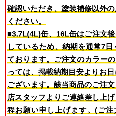
確認いただき、塗装補修以外の
ください。
■3.7L(4L)缶、16L缶はご
しているため、納期を通常7日
ております。ご注文のカラーの
っては、掲載納期目安よりお日
ございます。該当商品のご注文
店スタッフよりご連絡差し上げ
程お願い申し上げます。(ご注