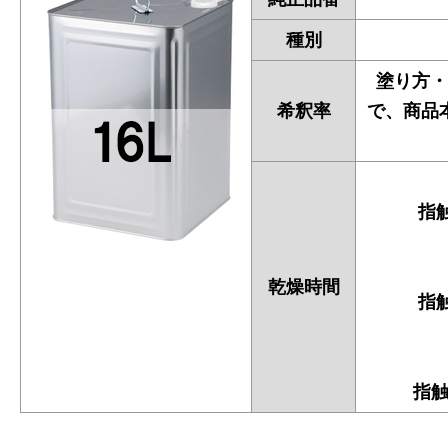
種別
塗り方・
希釈率
で、商品
指触
乾燥時間
指触
指触