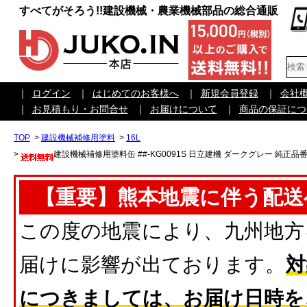
すべてがそろう!!建設機械・農業機械部品の総合通販
｜
ログイン
｜
はじめてのお客様へ
｜
新規会員登録
｜
会社
｜
お見積もり・お問合せ
｜
お届けについて
｜
商品の保証につ
TOP
>
建設機械補修用塗料
>
16L
>
建設機械補修用塗料缶 ##-KG0091S 日立建機 ダークグレー 純正品番34
【重要】熊本地震に伴う配送
この度の地震により、九州地方
届けに影響が出ております。
対
につきましては、お届け日時を