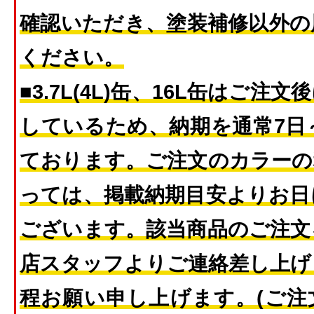
確認いただき、塗装補修以外の
ください。
■3.7L(4L)缶、16L缶はご
しているため、納期を通常7日
ております。ご注文のカラーの
っては、掲載納期目安よりお日
ございます。該当商品のご注文
店スタッフよりご連絡差し上げ
程お願い申し上げます。(ご注