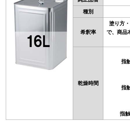
種別
塗り方・
希釈率
で、商品
指触
乾燥時間
指触
指触