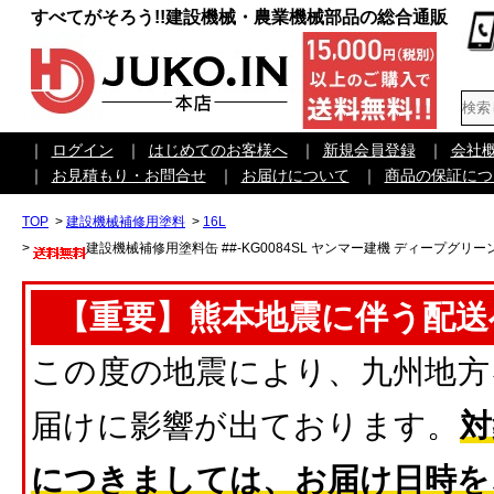
すべてがそろう!!建設機械・農業機械部品の総合通販
｜
ログイン
｜
はじめてのお客様へ
｜
新規会員登録
｜
会社
｜
お見積もり・お問合せ
｜
お届けについて
｜
商品の保証につ
TOP
>
建設機械補修用塗料
>
16L
>
建設機械補修用塗料缶 ##-KG0084SL ヤンマー建機 ディープグリーン 純
【重要】熊本地震に伴う配送
この度の地震により、九州地方
届けに影響が出ております。
対
につきましては、お届け日時を