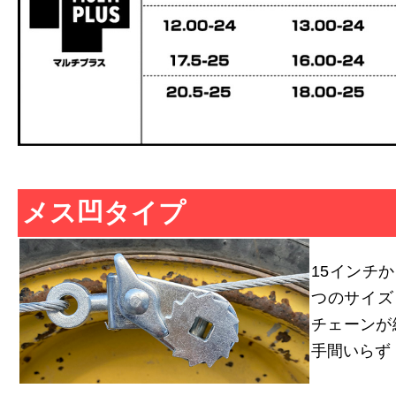
メス凹タイプ
15インチ
つのサイズ
チェーンが
手間いらず