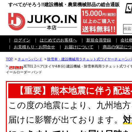
すべてがそろう!!建設機械・農業機械部品の総合通販
｜
ログイン
｜
はじめてのお客様へ
｜
新規会員登録
｜
会社
｜
お見積もり・お問合せ
｜
お届けについて
｜
商品の保証につ
TOP
>
チェーンバンド
>
除雪車・建設機械用ラチェット式ワイヤーチェーンバ
>
JET01 2ペア(タイヤ4本分) 建設機械・除雪車両用ラチェット式ワイヤーチ
イールローダー バンド
【重要】熊本地震に伴う配送
この度の地震により、九州地方
届けに影響が出ております。
対