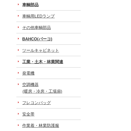
車輌部品
車輌用LEDランプ
その他車輌部品
BAHCO(バーコ)
ツールキャビネット
工業・土木・林業関連
発電機
空調機器
(暖房・冷房・工場扇)
フレコンバッグ
安全帯
作業着・林業防護服