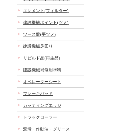
エレメント(フィルター)
建設機械ポイント(ツメ)
ツース盤(平ツメ)
建設機械足回り
リビルド品(再生品)
建設機械補修用塗料
オペレーターシート
ブレーキパッド
カッティングエッジ
トラックローラー
潤滑・作動油・グリース