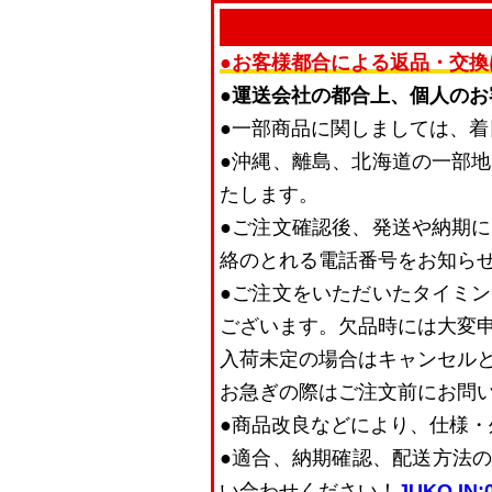
●お客様都合による返品・交換
●運送会社の都合上、個人の
●一部商品に関しましては、
●沖縄、離島、北海道の一部
たします。
●ご注文確認後、発送や納期
絡のとれる電話番号をお知ら
●ご注文をいただいたタイミ
ございます。欠品時には大変
入荷未定の場合はキャンセル
お急ぎの際はご注文前にお問
●商品改良などにより、仕様
●適合、納期確認、配送方法の
い合わせください！
JUKO.IN:0