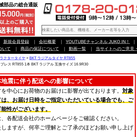
機械部品の総合通販
｜
新規会員登録
｜
会社概要
｜
YOUTUBEチャンネル JUKO.IN！
｜
ついて
｜
商品の保証について
｜
動画一覧
｜
当サイトへのご意見
トラクタータイヤ
>
BKT ラジアルタイヤ RT855
レス RT855 1本 BKT ラジアル 互換サイズ 16.9R30
本地震に伴う配送への影響について
方を中心にお荷物のお届けに影響が出ております。
対象
ては、お届け日時をご指定いただいている場合でも、ご
可能性がございます。
は、各配送会社のホームページをご確認ください。
たしますが、何卒ご理解とご了承のほどお願い申し上げ