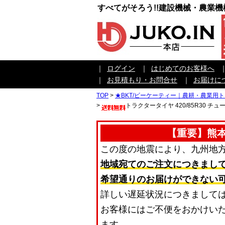
すべてがそろう!!建設機械・農業
｜
ログイン
｜
はじめてのお客様へ
｜
お見積もり・お問合せ
｜
お届けに
TOP
>
★BKT/ビーケーティー｜農耕・農業用
>
トラクタータイヤ 420/85R30 チューブ
【重要】熊
この度の地震により、九州地
地域宛てのご注文につきまし
希望通りのお届けができない
詳しい遅延状況につきまして
お客様にはご不便をおかけい
ます。