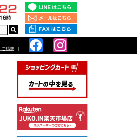
・ご感想
｜