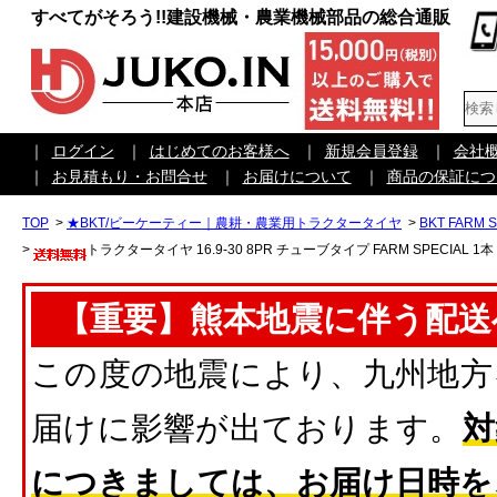
すべてがそろう!!建設機械・農業機械部品の総合通販
｜
ログイン
｜
はじめてのお客様へ
｜
新規会員登録
｜
会社
｜
お見積もり・お問合せ
｜
お届けについて
｜
商品の保証につ
TOP
>
★BKT/ビーケーティー｜農耕・農業用トラクタータイヤ
>
BKT FARM 
>
トラクタータイヤ 16.9-30 8PR チューブタイプ FARM SPECIAL 1本
【重要】熊本地震に伴う配送
この度の地震により、九州地方
届けに影響が出ております。
対
につきましては、お届け日時を