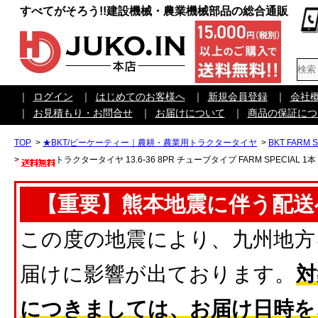
すべてがそろう!!建設機械・農業機械部品の総合通販
｜
ログイン
｜
はじめてのお客様へ
｜
新規会員登録
｜
会社
｜
お見積もり・お問合せ
｜
お届けについて
｜
商品の保証につ
TOP
>
★BKT/ビーケーティー｜農耕・農業用トラクタータイヤ
>
BKT FARM 
>
トラクタータイヤ 13.6-36 8PR チューブタイプ FARM SPECIAL 1本
【重要】熊本地震に伴う配送
この度の地震により、九州地方
届けに影響が出ております。
対
につきましては、お届け日時を