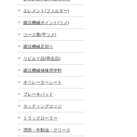
エレメント(フィルター)
建設機械ポイント(ツメ)
ツース盤(平ツメ)
建設機械足回り
リビルド品(再生品)
建設機械補修用塗料
オペレーターシート
ブレーキパッド
カッティングエッジ
トラックローラー
潤滑・作動油・グリース