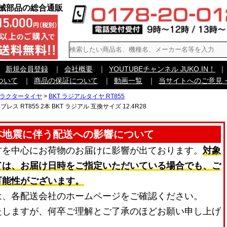
機械部品の総合通販
｜
新規会員登録
｜
会社概要
｜
YOUTUBEチャンネル JUKO.IN！
｜
ついて
｜
商品の保証について
｜
動画一覧
｜
当サイトへのご意見
トラクタータイヤ
>
BKT ラジアルタイヤ RT855
レス RT855 2本 BKT ラジアル 互換サイズ 12.4R28
本地震に伴う配送への影響について
方を中心にお荷物のお届けに影響が出ております。
対象
ては、お届け日時をご指定いただいている場合でも、ご
可能性がございます。
は、各配送会社のホームページをご確認ください。
たしますが、何卒ご理解とご了承のほどお願い申し上げ