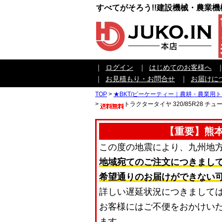
すべてがそろう!!建設機械・農業
｜
ログイン
｜
はじめてのお客様へ
｜
お見積もり・お問合せ
｜
お届けに
TOP
>
★BKT/ビーケーティー｜農耕・農業用
>
トラクタータイヤ 320/85R28 チューブ
【重要】熊
この度の地震により、九州地
地域宛てのご注文につきまし
希望通りのお届けができない
詳しい遅延状況につきまして
お客様にはご不便をおかけい
ます。