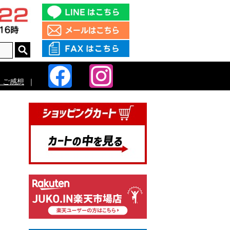
・ご感想
｜