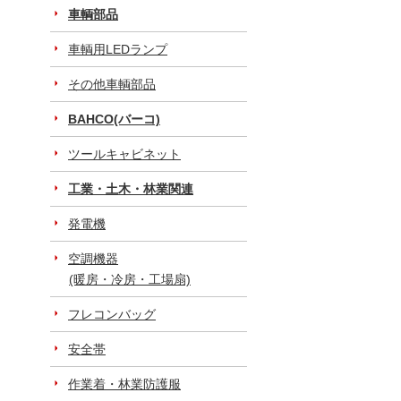
車輌部品
車輌用LEDランプ
その他車輌部品
BAHCO(バーコ)
ツールキャビネット
工業・土木・林業関連
発電機
空調機器
(暖房・冷房・工場扇)
フレコンバッグ
安全帯
作業着・林業防護服