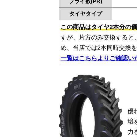
プライ数(PR)
タイヤタイプ
この商品はタイヤ2本分の
すが、片方のみ交換すると
め、当店では2本同時交換
一覧はこちらよりご確認い
優
壌
力