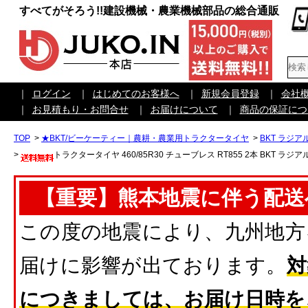
すべてがそろう!!建設機械・農業機械部品の総合通販
｜
ログイン
｜
はじめてのお客様へ
｜
新規会員登録
｜
会社
｜
お見積もり・お問合せ
｜
お届けについて
｜
商品の保証につ
TOP
>
★BKT/ビーケーティー｜農耕・農業用トラクタータイヤ
>
BKT ラジア
>
トラクタータイヤ 460/85R30 チューブレス RT855 2本 BKT ラジアル
【重要】熊本地震に伴う配送
この度の地震により、九州地方
届けに影響が出ております。
対
につきましては、お届け日時を