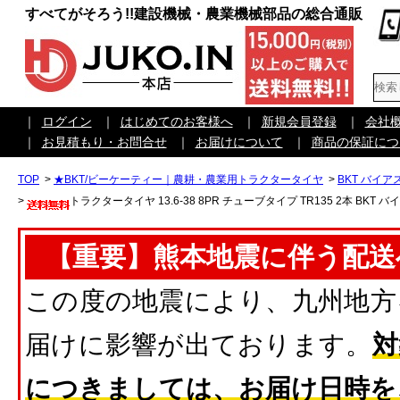
すべてがそろう!!建設機械・農業機械部品の総合通販
｜
ログイン
｜
はじめてのお客様へ
｜
新規会員登録
｜
会社
｜
お見積もり・お問合せ
｜
お届けについて
｜
商品の保証につ
TOP
>
★BKT/ビーケーティー｜農耕・農業用トラクタータイヤ
>
BKT バイア
>
トラクタータイヤ 13.6-38 8PR チューブタイプ TR135 2本 BKT バ
【重要】熊本地震に伴う配送
この度の地震により、九州地方
届けに影響が出ております。
対
につきましては、お届け日時を