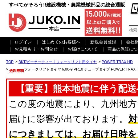
すべてがそろう!!建設機械・農業機械部品の総合通販
｜
ログイン
｜
はじめてのお客様へ
｜
新規会員登録
｜
会社
｜
お見積もり・お問合せ
｜
お届けについて
｜
商品の保証につ
TOP
>
BKT/ビーケーティー｜フォークリフト用タイヤ
>
POWER TRAX HD
>
フォークリフトタイヤ 6.00-9 PR10 チューブタイプ POWER TRAX 
【重要】熊本地震に伴う配送
この度の地震により、九州地方
届けに影響が出ております。
対
につきましては、お届け日時を